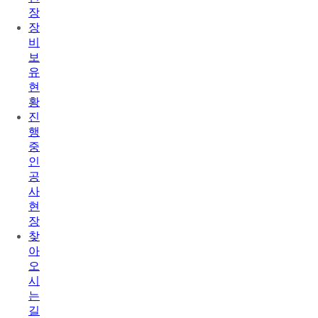
장
장
비
보
유
현
황
진
행
중
인
공
사
현
장
찾
아
오
시
는
길