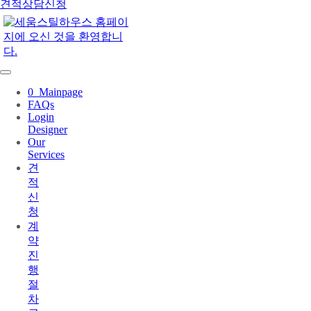
견적상담신청
0_Mainpage
FAQs
Login
Designer
Our
Services
견
적
신
청
계
약
진
행
절
차