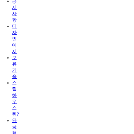
공
지
사
항
디
자
인
예
시
보
유
기
술
스
틸
하
우
스
란?
완
공
현