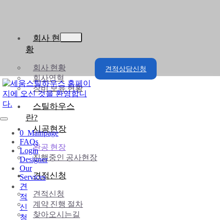
회사 현
황
회사 현황
견적상담신청
회사연혁
장비 보유 현황
스틸하우스
란?
시공현장
0_Mainpage
FAQs
완공 현장
Login
진행중인 공사현장
Designer
Our
견적신청
Services
견
견적신청
적
계약 진행 절차
신
찾아오시는길
청