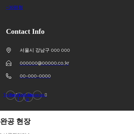
~30평형
Contact Info
서울시 강남구 000 000
000000@00000.co.;kr
00-000-0000
Twitter
Facebook-
Linkedin-
Instagram
f
in
완공 현장