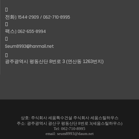

전화) 1544-2909 / 062-710-8995
팩스) 062-655-8994

Seum8993@hanmail.net

광주광역시 평동산단 8번로 3 (연산동 1263번지)
상호: 주식회사 세움특수건설 주식회사 세움스틸하우스
주소: 광주광역시 광산구 평동산단 8번로 3(세움스틸하우스)
Tel: 062-710-8995
email: seum8993@daum.net