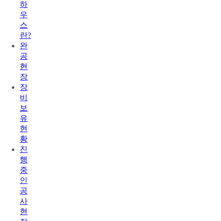
하
우
스
란?
완
공
현
장
장
비
보
유
현
황
진
행
중
인
공
사
현