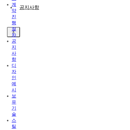
계
공지사항
약
진
행
절
X
차
공
지
사
항
디
자
인
예
시
보
유
기
술
스
틸