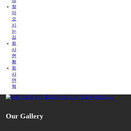
장
찾
아
오
시
는
길
회
사
현
황
회
사
연
혁
Our Gallery